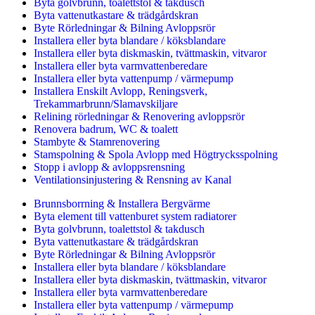
Byta golvbrunn, toalettstol & takdusch
Byta vattenutkastare & trädgårdskran
Byte Rörledningar & Bilning Avloppsrör
Installera eller byta blandare / köksblandare
Installera eller byta diskmaskin, tvättmaskin, vitvaror
Installera eller byta varmvattenberedare
Installera eller byta vattenpump / värmepump
Installera Enskilt Avlopp, Reningsverk,
Trekammarbrunn/Slamavskiljare
Relining rörledningar & Renovering avloppsrör
Renovera badrum, WC & toalett
Stambyte & Stamrenovering
Stamspolning & Spola Avlopp med Högtrycksspolning
Stopp i avlopp & avloppsrensning
Ventilationsinjustering & Rensning av Kanal
Brunnsborrning & Installera Bergvärme
Byta element till vattenburet system radiatorer
Byta golvbrunn, toalettstol & takdusch
Byta vattenutkastare & trädgårdskran
Byte Rörledningar & Bilning Avloppsrör
Installera eller byta blandare / köksblandare
Installera eller byta diskmaskin, tvättmaskin, vitvaror
Installera eller byta varmvattenberedare
Installera eller byta vattenpump / värmepump