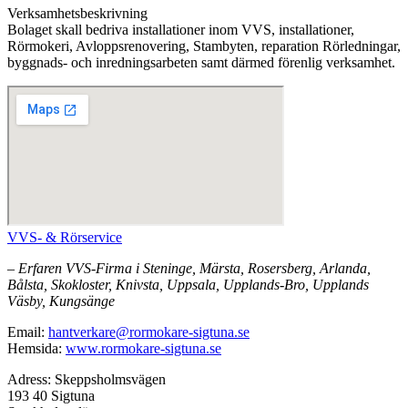
Verksamhetsbeskrivning
Bolaget skall bedriva installationer inom VVS, installationer,
Rörmokeri, Avloppsrenovering, Stambyten, reparation Rörledningar,
byggnads- och inredningsarbeten samt därmed förenlig verksamhet.
VVS- & Rörservice
– Erfaren VVS-Firma i Steninge, Märsta, Rosersberg, Arlanda,
Bålsta, Skokloster, Knivsta, Uppsala, Upplands-Bro, Upplands
Väsby, Kungsänge
Email:
hantverkare@rormokare-sigtuna.se
Hemsida:
www.rormokare-sigtuna.se
Adress: Skeppsholmsvägen
193 40 Sigtuna