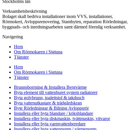
Stockholms län
Verksamhetsbeskrivning
Bolaget skall bedriva installationer inom VVS, installationer,
Rörmokeri, Avloppsrenovering, Stambyten, reparation Rörledningar,
byggnads- och inredningsarbeten samt därmed förenlig verksamhet.
Navigering
Hem
Om Rörmokaren i Sigtuna
Tjänster
Hem
Om Rörmokaren i Sigtuna
Tjänster
Brunnsborrning & Installera Bergvärme
Byta element till vattenburet system radiatorer
Byta golvbrunn, toalettstol & takdusch
Byta vattenutkastare & trädgårdskran
Byte Rörledningar & Bilning Avloppsrör
Installera eller byta blandare / köksblandare
Installera eller byta diskmaskin, tvättmaskin, vitvaror
Installera eller byta varmvattenberedare
Installera eller byta vattenpump / värmepump