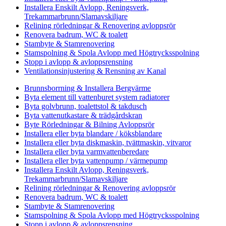
Installera Enskilt Avlopp, Reningsverk,
Trekammarbrunn/Slamavskiljare
Relining rörledningar & Renovering avloppsrör
Renovera badrum, WC & toalett
Stambyte & Stamrenovering
Stamspolning & Spola Avlopp med Högtrycksspolning
Stopp i avlopp & avloppsrensning
Ventilationsinjustering & Rensning av Kanal
Brunnsborrning & Installera Bergvärme
Byta element till vattenburet system radiatorer
Byta golvbrunn, toalettstol & takdusch
Byta vattenutkastare & trädgårdskran
Byte Rörledningar & Bilning Avloppsrör
Installera eller byta blandare / köksblandare
Installera eller byta diskmaskin, tvättmaskin, vitvaror
Installera eller byta varmvattenberedare
Installera eller byta vattenpump / värmepump
Installera Enskilt Avlopp, Reningsverk,
Trekammarbrunn/Slamavskiljare
Relining rörledningar & Renovering avloppsrör
Renovera badrum, WC & toalett
Stambyte & Stamrenovering
Stamspolning & Spola Avlopp med Högtrycksspolning
Stopp i avlopp & avloppsrensning