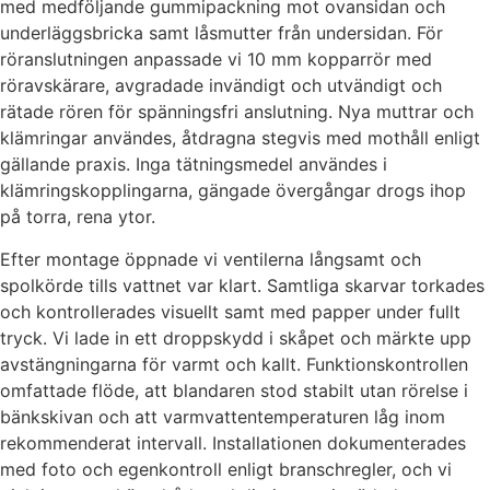
med medföljande gummipackning mot ovansidan och
underläggsbricka samt låsmutter från undersidan. För
röranslutningen anpassade vi 10 mm kopparrör med
röravskärare, avgradade invändigt och utvändigt och
rätade rören för spänningsfri anslutning. Nya muttrar och
klämringar användes, åtdragna stegvis med mothåll enligt
gällande praxis. Inga tätningsmedel användes i
klämringskopplingarna, gängade övergångar drogs ihop
på torra, rena ytor.
Efter montage öppnade vi ventilerna långsamt och
spolkörde tills vattnet var klart. Samtliga skarvar torkades
och kontrollerades visuellt samt med papper under fullt
tryck. Vi lade in ett droppskydd i skåpet och märkte upp
avstängningarna för varmt och kallt. Funktionskontrollen
omfattade flöde, att blandaren stod stabilt utan rörelse i
bänkskivan och att varmvattentemperaturen låg inom
rekommenderat intervall. Installationen dokumenterades
med foto och egenkontroll enligt branschregler, och vi