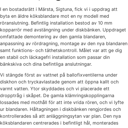
I en bostadsrätt i Märsta, Sigtuna, fick vi i uppdrag att
byta en äldre köksblandare mot en ny modell med
röranslutning. Befintlig installation bestod av 10 mm
kopparrör med avstängning under diskbänken. Uppdraget
omfattade demontering av den gamla blandaren,
anpassning av rördragning, montage av den nya blandaren
samt funktions- och täthetskontroll. Målet var att ge dig
en stabil och läckagefri installation som passar din
bänkskiva och dina befintliga anslutningar.
Vi stängde först av vattnet på ballofixventilerna under
diskhon och tryckavlastade genom att öppna kallt och
varmt vatten. Ytor skyddades och vi placerade ett
dropptråg i skåpet. De gamla klämringskopplingarna
lossades med mothåll för att inte vrida rören, och vi lyfte
ur blandaren. Håltagningen i diskbänken rengjordes och
kontrollerades så att anläggningsytan var plan. Den nya
köksblandaren centrerades i befintligt hål, monterades