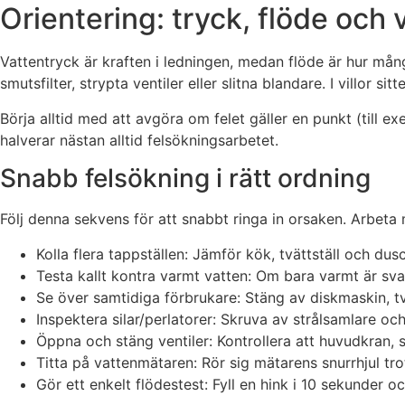
Orientering: tryck, flöde och 
Vattentryck är kraften i ledningen, medan flöde är hur mån
smutsfilter, strypta ventiler eller slitna blandare. I villor s
Börja alltid med att avgöra om felet gäller en punkt (till e
halverar nästan alltid felsökningsarbetet.
Snabb felsökning i rätt ordning
Följ denna sekvens för att snabbt ringa in orsaken. Arbeta 
Kolla flera tappställen: Jämför kök, tvättställ och dus
Testa kallt kontra varmt vatten: Om bara varmt är sv
Se över samtidiga förbrukare: Stäng av diskmaskin, tv
Inspektera silar/perlatorer: Skruva av strålsamlare o
Öppna och stäng ventiler: Kontrollera att huvudkran, se
Titta på vattenmätaren: Rör sig mätarens snurrhjul trot
Gör ett enkelt flödestest: Fyll en hink i 10 sekunder oc