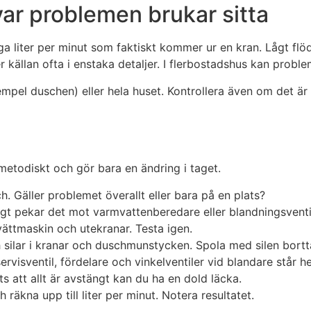
var problemen brukar sitta
ga liter per minut som faktiskt kommer ur en kran. Lågt fl
itter källan ofta i enstaka detaljer. I flerbostadshus kan probl
xempel duschen) eller hela huset. Kontrollera även om det är
metodiskt och gör bara en ändring i taget.
ch. Gäller problemet överallt eller bara på en plats?
agt pekar det mot varmvattenberedare eller blandningsventi
ättmaskin och utekranar. Testa igen.
ch silar i kranar och duschmunstycken. Spola med silen bort
rvisventil, fördelare och vinkelventiler vid blandare står h
s att allt är avstängt kan du ha en dold läcka.
h räkna upp till liter per minut. Notera resultatet.